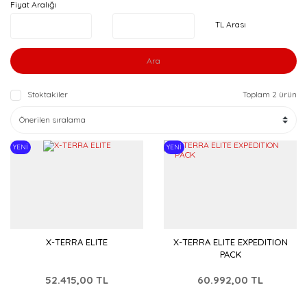
Fiyat Aralığı
TL Arası
Ara
Stoktakiler
Toplam 2 ürün
YENİ
YENİ
X-TERRA ELITE
X-TERRA ELITE EXPEDITION
PACK
52.415,00 TL
60.992,00 TL