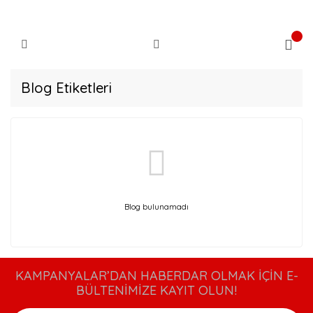
Blog Etiketleri
Blog bulunamadı
KAMPANYALAR’DAN HABERDAR OLMAK İÇİN E-
BÜLTENİMİZE KAYIT OLUN!