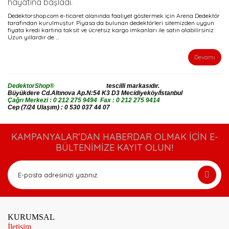
hayatına başladı.
Dedektorshop.com e-ticaret alanında faaliyet göstermek için Arena Dedektör
tarafından kurulmuştur. Piyasa da bulunan dedektörleri sitemizden uygun
fiyata kredi kartına taksit ve ücretsiz kargo imkanları ile satın alabilirsiniz.
Uzun yıllardır de ...
Devamı
Arena Dedektör
DedektorShop®
tescilli markasıdır.
Büyükdere Cd.Altınova Ap.N:54 K3 D3 Mecidiyeköy/İstanbul
Çağrı Merkezi : 0 212 275 9494 Fax : 0 212 275 9414
Cep (7/24 Ulaşım) : 0 530 037 44 07
KAMPANYALAR’DAN HABERDAR OLMAK İÇİN E-
BÜLTENİMİZE KAYIT OLUN!
KURUMSAL
İletişim