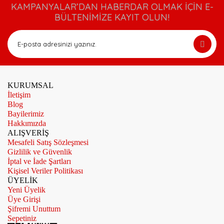
KAMPANYALAR’DAN HABERDAR OLMAK İÇİN E-
BÜLTENİMİZE KAYIT OLUN!
KURUMSAL
İletişim
Blog
Bayilerimiz
Hakkımızda
ALIŞVERİŞ
Mesafeli Satış Sözleşmesi
Gizlilik ve Güvenlik
İptal ve İade Şartları
Kişisel Veriler Politikası
ÜYELİK
Yeni Üyelik
Üye Girişi
Şifremi Unuttum
Sepetiniz