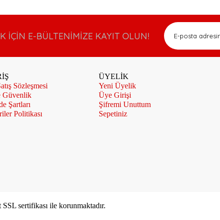
İÇİN E-BÜLTENİMİZE KAYIT OLUN!
İŞ
ÜYELİK
atış Sözleşmesi
Yeni Üyelik
e Güvenlik
Üye Girişi
de Şartları
Şifremi Unuttum
iler Politikası
Sepetiniz
t SSL sertifikası ile korunmaktadır.