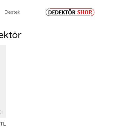
Destek
ektör
Dİ
 TL