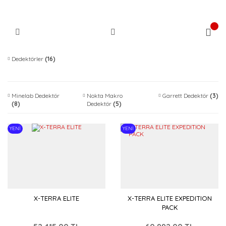
Dedektörler
(16)
Minelab Dedektör
Nokta Makro
Garrett Dedektör
(3)
(8)
Dedektör
(5)
YENİ
YENİ
X-TERRA ELITE
X-TERRA ELITE EXPEDITION
PACK