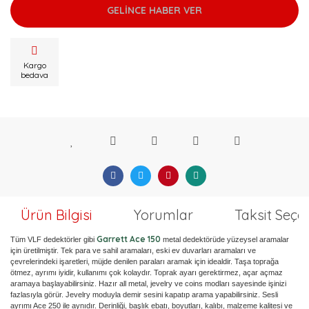
GELİNCE HABER VER
Kargo
bedava
Ürün Bilgisi
Yorumlar
Taksit Seçe
Garrett Ace 150
Tüm VLF dedektörler gibi
metal dedektörüde yüzeysel aramalar
için üretilmiştir. Tek para ve sahil aramaları, eski ev duvarları aramaları ve
çevrelerindeki işaretleri, müjde denilen paraları aramak için idealdir. Taşa toprağa
ötmez, ayrımı iyidir, kullanımı çok kolaydır. Toprak ayarı gerektirmez, açar açmaz
aramaya başlayabilirsiniz. Hazır all metal, jevelry ve coins modları sayesinde işinizi
fazlasıyla görür. Jevelry moduyla demir sesini kapatıp arama yapabilirsiniz. Sesli
ayrımı Ace 250 ile aynıdır. Derinliği, başlık ebatı, boyutları, kalıbı, malzeme kalitesi ve