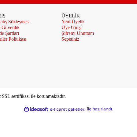
İŞ
ÜYELİK
atış Sözleşmesi
Yeni Üyelik
e Güvenlik
Üye Girişi
de Şartları
Şifremi Unuttum
iler Politikası
Sepetiniz
t SSL sertifikası ile korunmaktadır.
ile
ideasoft
e-
hazırlandı.
ticaret
paketleri